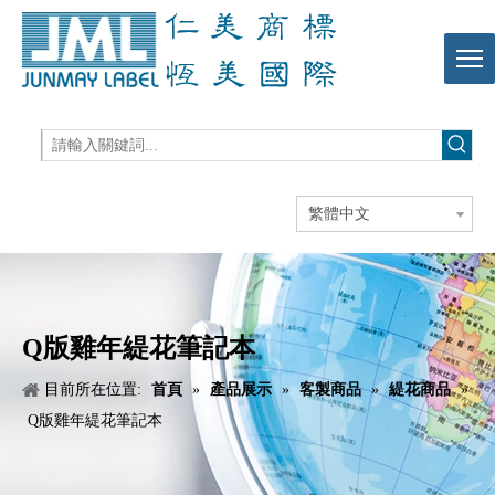
繁體中文
Q版雞年緹花筆記本
目前所在位置:
首頁
»
產品展示
»
客製商品
»
緹花商品
»
Q版雞年緹花筆記本