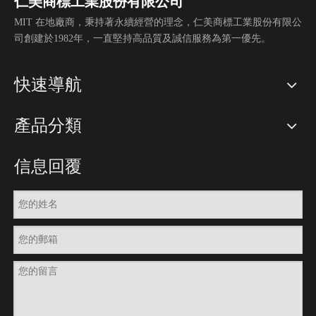
仁美商標工業股份有限公司
雙面提花吊飾
客製化證件帶
MIT 在地廠商，秉持著永續經營的理念，仁美商標工業股份有限公
司創建於1982年，一直堅持高品質及誠信服務為第一優先。
快速導航
產品分類
信息回覆
雞年緹花筆記本
鼠年緹花筆記本