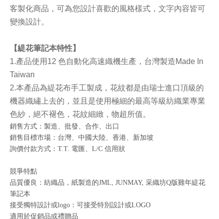
客製化商品，可為您設計喜歡的風格樣式，文字內容皆可
變換設計。
【
緹花筆記本
特性】
1.產品使用12 色自動化高速織機生產，台灣製造Made In
Taiwan
2.本產品為緹花布手工製成，花紋都是由瑞士進口頂級的
機器織繡上去的，並且是使用極細的最高等級紡織業專業
色紗，絕不褪色，花紋細緻，物超所值。
銷售方式：製造、批發、合作、出口
銷售目標市場：台灣、中國大陸、香港、新加坡
詢價付款方式：T.T. 電匯、L/C 信用狀
競爭特點
品質優良：紡織品，紙製造的JML, JUNMAY, 采織坊Q版雞年緹花
筆記本
接受獨特設計或logo：可接受特別設計或LOGO
適用於促銷品或禮贈品