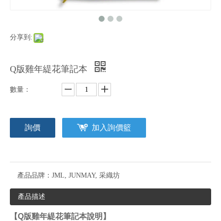
分享到:
Q版雞年緹花筆記本
數量：
詢價
加入詢價籃
產品品牌：
JML, JUNMAY, 采織坊
產品描述
【
Q
版雞年緹花筆記本說明】