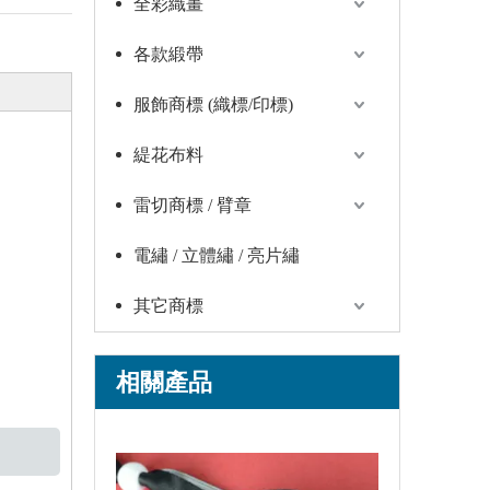
全彩織畫
各款緞帶
服飾商標 (織標/印標)
緹花布料
雷切商標 / 臂章
電繡 / 立體繡 / 亮片繡
其它商標
相關產品