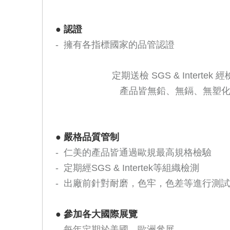
●
認證
- 擁有各指標國家的品管認證
定期送檢 SGS & Intertek 
產品皆無鉛、無鎘、無塑化
●
嚴格品質管制
- 仁美的產品皆通過歐規最高規格檢驗
- 定期經SGS & Intertek等組織檢測
- 出廠前針對耐磨，色牢，色差等進行測
●
參加各大國際展覽
-
每年定期於美國，歐洲參展