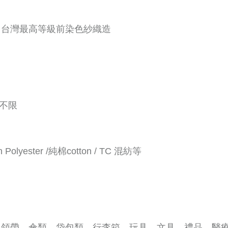
用台灣最高等級前染色紗織造
不限
 Polyester /
純棉
cotton / TC
混紡等
、領帶、傘類、袋包類、行李箱、玩具、文具、禮品、醫