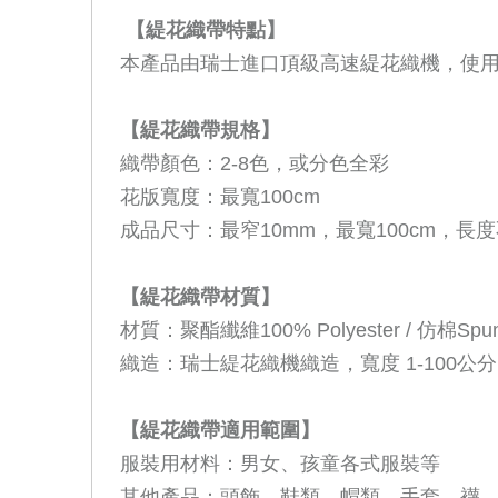
【緹花織帶特點】
本產品由瑞士進口頂級高速緹花織機，使
【緹花織帶規格】
織帶顏色：
2-8
色，或分色全彩
花版寬度：最寬
100cm
成品尺寸：最窄
10mm
，最寬
100cm
，長度
【緹花織帶材質】
材質：聚酯纖維
100% Polyester /
仿棉
Spun
織造：瑞士緹花織機織造，寬度
1-100
公分
【緹花織帶適用範圍】
服裝用材料：男女、孩童各式服裝等
其他產品：頭飾、鞋類、帽類、手套、襪