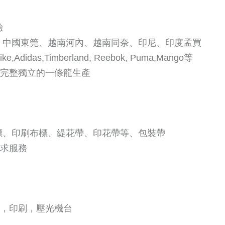
驗
波、中國東筦、越南河內、越南同奈、印尼、印度孟買
as,Timberland, Reebok, Puma,Mango等
，完整獨立的一條龍生產
布標、印刷布標、緹花帶、印花帶等、包裝帶
需求服務
機，印刷，壓光機台