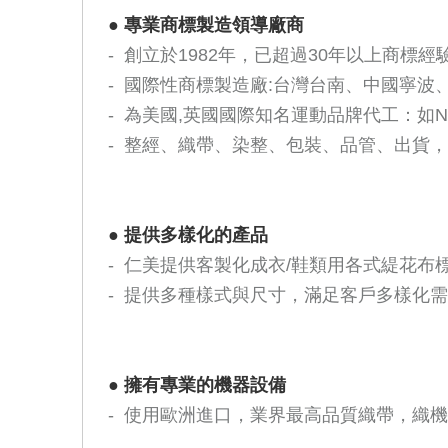
●
專業商標製造領導廠商
- 創立於1982年，已超過30年以上商標經
- 國際性商標製造廠:台灣台南、中國寧
- 為美國,英國國際知名運動品牌代工：如Nike,Adid
- 整經、織帶、染整、包裝、品管、出貨
●
提供多樣化的產品
- 仁美提供客製化成衣/鞋類用各式緹花
- 提供多種樣式與尺寸，滿足客戶多樣化
●
擁有專業的機器設備
- 使用歐洲進口，業界最高品質織帶，織