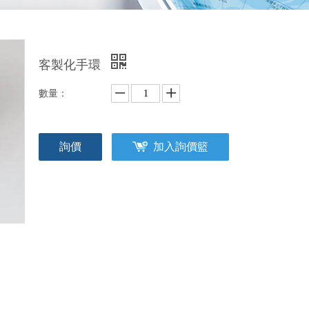
客製化手環
數量：
詢價
加入詢價籃