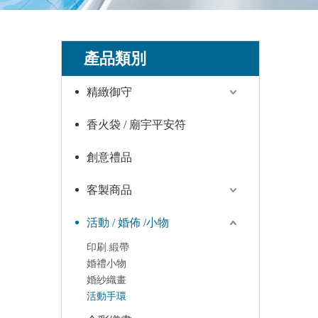
產品類別
精緻御守
香火袋 / 廟宇平安符
創意禮品
客製商品
活動 / 婚佈 /小物
印刷.緞帶
婚禮小物
婚紗織畫
活動手環