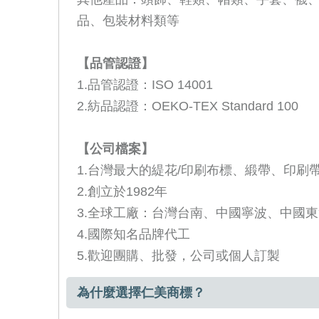
品、包裝材料類等
【品管認證】
1.品管認證：
ISO 14001
2.紡品認證：
OEKO-TEX Standard 100
【公司檔案】
1.
台灣最大的緹花
/
印刷布標、緞帶、印刷
2.
創立於
1982
年
3.
全球工廠：台灣台南、中國寧波、中國東
4.
國際知名品牌代工
5.
歡迎團購、批發，公司或個人訂製
為什麼選擇仁美商標？