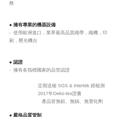
務
●
擁有專業的機器設備
- 使用歐洲進口，業界最高品質織帶，織機，印
刷，壓光機台
●
認證
- 擁有各指標國家的品管認證
定期送檢 SGS & Intertek 經檢測
2017年Oeko-tex證書
產品皆無鉛、無鎘、無塑化劑
●
嚴格品質管制