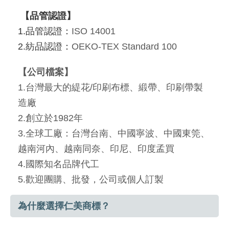
【品管認證】
1.品管認證：
ISO 14001
2.紡品認證：
OEKO-TEX Standard 100
【公司檔案】
1.台灣最大的緹花
/
印刷布標、緞帶、印刷帶製
造廠
2.創立於
1982
年
3.
全球工廠：台灣台南、中國寧波、中國東筦、
越南河內、越南同奈、印尼、
印度孟買
4.國際知名品牌代工
5.歡迎團購、批發，公司或個人訂製
為什麼選擇仁美商標？