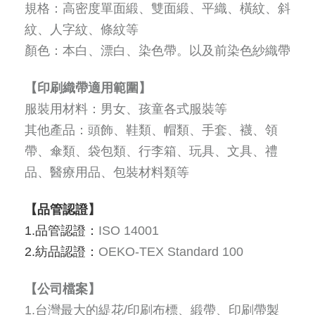
規格：高密度單面緞、雙面緞、平織、橫紋、斜
紋、人字紋、條紋等
顏色：本白、漂白、染色帶。以及前染色紗織帶
【印刷織帶適用範圍】
服裝用材料：男女、孩童各式服裝等
其他產品：頭飾、鞋類、帽類、手套、襪、領
帶、傘類、袋包類、行李箱、玩具、文具、禮
品、醫療用品、包裝材料類等
【品管認證】
1.品管認證：
ISO 14001
2.紡品認證：
OEKO-TEX Standard 100
【公司檔案】
1.台灣最大的緹花
/
印刷布標、緞帶、印刷帶製