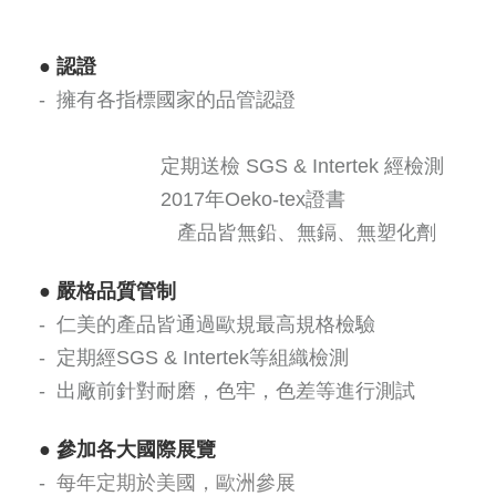
●
認證
- 擁有各指標國家的品管認證
定期送檢 SGS & Intertek 經檢測
2017年Oeko-tex證書
產品皆無鉛、無鎘、無塑化劑
●
嚴格品質管制
- 仁美的產品皆通過歐規最高規格檢驗
- 定期經SGS & Intertek等組織檢測
- 出廠前針對耐磨，色牢，色差等進行測試
●
參加各大國際展覽
-
每年定期於美國，歐洲參展