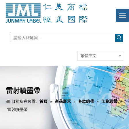
繁體中文
雷射噴墨帶
目前所在位置:
首頁
»
產品展示
»
各款緞帶
»
印刷緞帶
»
雷射噴墨帶