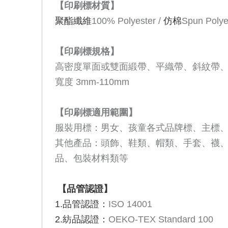
【印刷標材質】
聚酯纖維
100% Polyester /
仿棉
Spun Polyes
【印刷標規格】
高密度單面或雙面緞帶、平織帶、斜紋帶
寬度
3mm-110mm
【印刷標適用範圍】
服裝用標：男女、孩童各式品牌標、主標
其他產品：頭飾、鞋類、帽類、手套、襪
品、包裝材料類等
【品管認證】
1.品管認證：
ISO 14001
2.紡品認證：
OEKO-TEX Standard 100