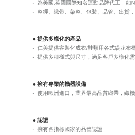
- 為美國,英國國際知名運動品牌代工：如Nike,Adid
- 整經、織帶、染整、包裝、品管、出貨
●
提供多樣化的產品
- 仁美提供客製化成衣/鞋類用各式緹花
- 提供多種樣式與尺寸，滿足客戶多樣化
●
擁有專業的機器設備
- 使用歐洲進口，業界最高品質織帶，織
●
認證
- 擁有各指標國家的品管認證