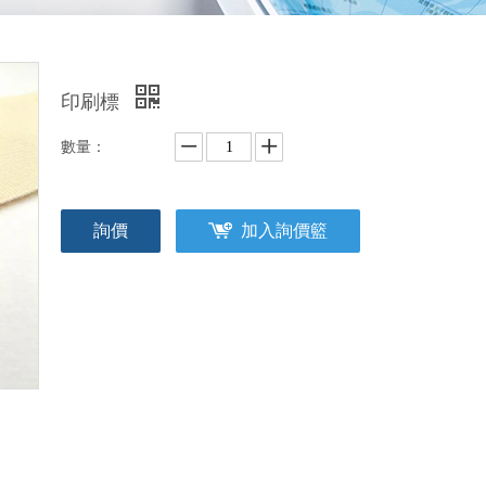
印刷標
數量：
詢價
加入詢價籃