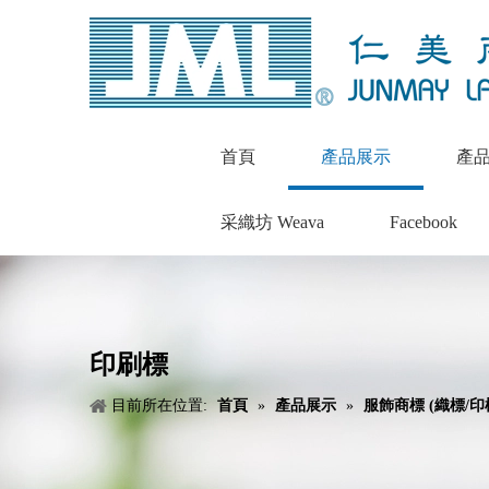
首頁
產品展示
產
采織坊 Weava
Facebook
印刷標
目前所在位置:
首頁
»
產品展示
»
服飾商標 (織標/印