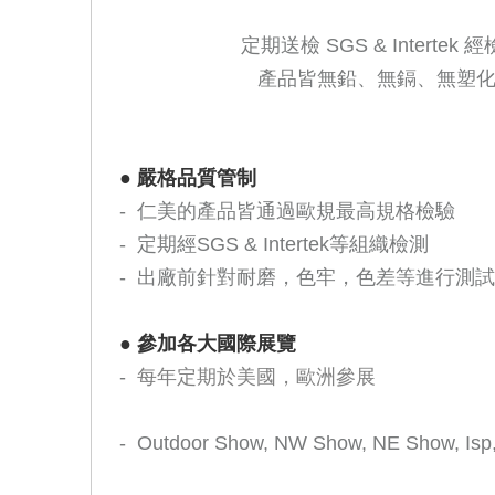
定期送檢 SGS & Intertek 
產品皆無鉛、無鎘、無塑化
●
嚴格品質管制
- 仁美的產品皆通過歐規最高規格檢驗
- 定期經SGS & Intertek等組織檢測
- 出廠前針對耐磨，色牢，色差等進行測
●
參加各大國際展覽
-
每年定期於美國，歐洲參展
- Outdoor Show, NW Show, NE Show, 