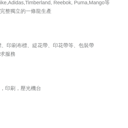
as,Timberland, Reebok, Puma,Mango等
，完整獨立的一條龍生產
布標、印刷布標、緹花帶、印花帶等、包裝帶
需求服務
機，印刷，壓光機台