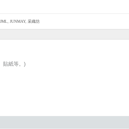
JML, JUNMAY, 采織坊
。
、貼紙等。)