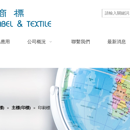
品應用
公司概況
聯繫我們
最新消息
標)
»
主標(印標)
»
印刷標