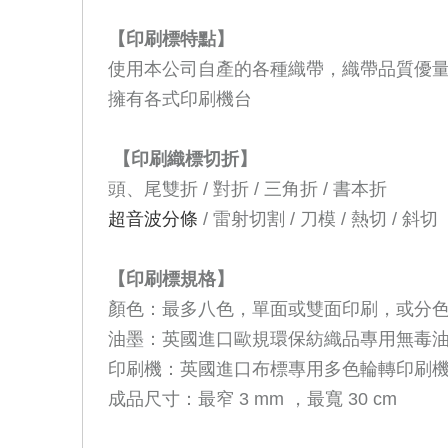
【印刷標特點】
使用本公司自產的各種織帶，織帶品質優
擁有各式印刷機台
【
印刷
織標切折】
頭、尾雙折
/
對折
/
三角折
/
書本折
超音波分條
/
雷射切割
/
刀模
/
熱切
/
斜切
【印刷標規格】
顏色：最多八色，單面或雙面印刷，或分
油墨：
英國進口
歐規環保紡織品專用無毒
印刷機：
英國進口布標專用多色輪轉印刷
成品尺寸：最窄
3 mm
，最寬
30 cm