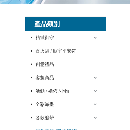
產品類別
精緻御守
香火袋 / 廟宇平安符
創意禮品
客製商品
活動 / 婚佈 /小物
全彩織畫
各款緞帶