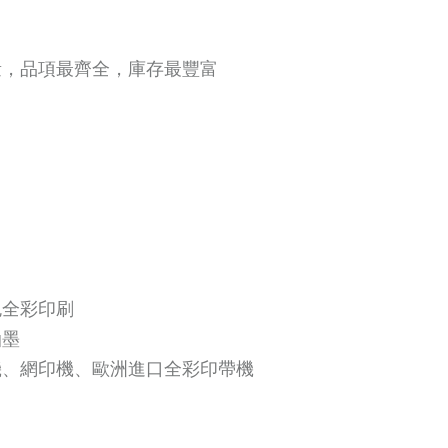
量，品項最齊全，庫存最豐富
色全彩印刷
油墨
機、網印機、歐洲進口全彩印帶機