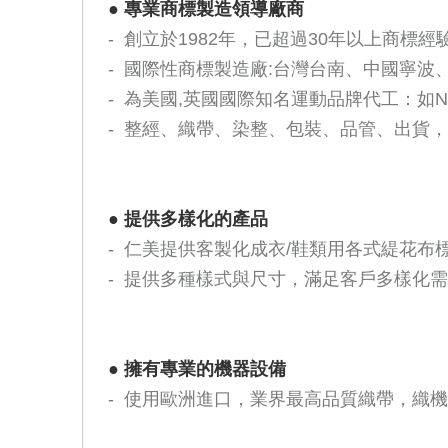
●
專業商標製造領導廠商
- 創立於1982年，已超過30年以上商標經
- 國際性商標製造廠:台灣台南、中國寧
- 為美國,英國國際知名運動品牌代工：如Nike,Adid
- 整經、織帶、染整、包裝、品管、出貨
●
提供多樣化的產品
- 仁美提供客製化成衣/鞋類用各式緹花
- 提供多種樣式與尺寸，滿足客戶多樣化
●
擁有專業的機器設備
- 使用歐洲進口，業界最高品質織帶，織