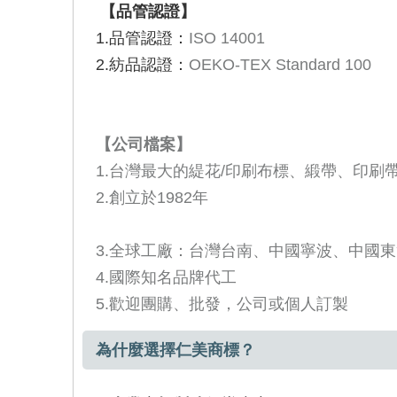
【品管認證】
1.品管認證：
ISO 14001
2.紡品認證：
OEKO-TEX Standard 100
【公司檔案】
1.台灣最大的緹花
/
印刷布標、緞帶、印刷
2.創立於
1982
年
3.全球工廠：台灣台南、中國寧波、中國
4.國際知名品牌代工
5.歡迎團購、批發，公司或個人訂製
為什麼選擇仁美商標？