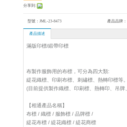
分享到:
型號：
JML-23-8473
產品品牌：
產品描述
滿版印標/緞帶印標
布製作服飾用的布標，可分為四大類:
緹花織標、印刷布標、刺繡標、熱轉印標等
(目前提供製作織標、印刷標、熱轉印、吊牌
【相通產品名稱】
布標 / 織標 / 服飾標 / 品牌標 /
緹花布標 / 緹花織標 / 緹花商標