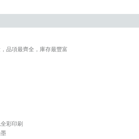
量，品項最齊全，庫存最豐富
色全彩印刷
油墨