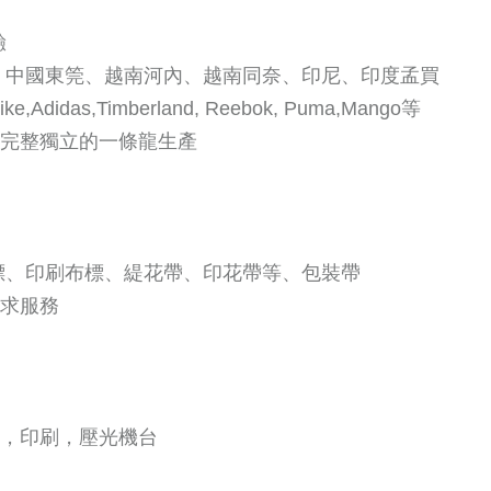
驗
波、中國東筦、越南河內、越南同奈、印尼、印度孟買
as,Timberland, Reebok, Puma,Mango等
，完整獨立的一條龍生產
布標、印刷布標、緹花帶、印花帶等、包裝帶
需求服務
機，印刷，壓光機台