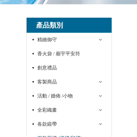
產品類別
精緻御守
香火袋 / 廟宇平安符
創意禮品
客製商品
活動 / 婚佈 /小物
全彩織畫
各款緞帶