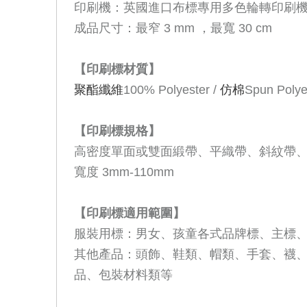
印刷機：
英國進口布標專用多色輪轉印刷
成品尺寸：最窄
3 mm
，最寬
30 cm
【印刷標材質】
聚酯纖維
100% Polyester /
仿棉
Spun Polyes
【印刷標規格】
高密度單面或雙面緞帶、平織帶、斜紋帶
寬度
3mm-110mm
【印刷標適用範圍】
服裝用標：男女、孩童各式品牌標、主標
其他產品：頭飾、鞋類、帽類、手套、襪
品、包裝材料類等