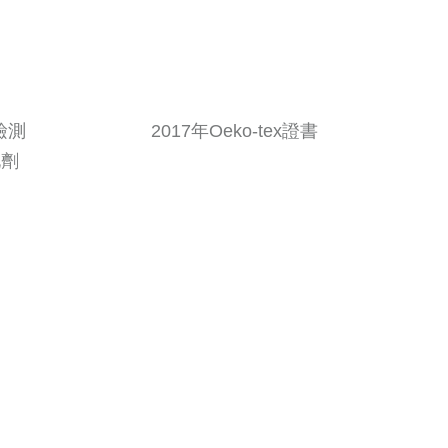
經檢測 2017年Oeko-tex證書
劑
試