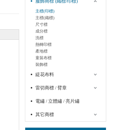
服飾商標 (織標/印標)
主標(印標)
主標(織標)
尺寸標
成分標
洗標
熱轉印標
產地標
童裝布標
裝飾標
緹花布料
雷切商標 / 臂章
電繡 / 立體繡 / 亮片繡
其它商標