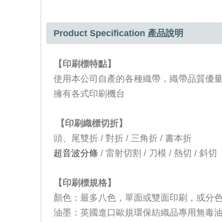
Product Specification 產品說明
【印刷標特點】
使用本公司自產的各種織帶，織帶品質優
擁有各式印刷機台
【
印刷
織標切折】
頭、尾雙折
/
對折
/
三角折
/
書本折
超音波分條
/
雷射切割
/
刀模
/
熱切
/
斜切
【印刷標規格】
顏色：最多八色，單面或雙面印刷，或分
油墨：
英國進口
歐規環保紡織品專用無毒