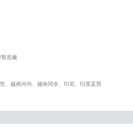
帶製造廠
東筦、越南河內、越南同奈、印尼、印度孟買