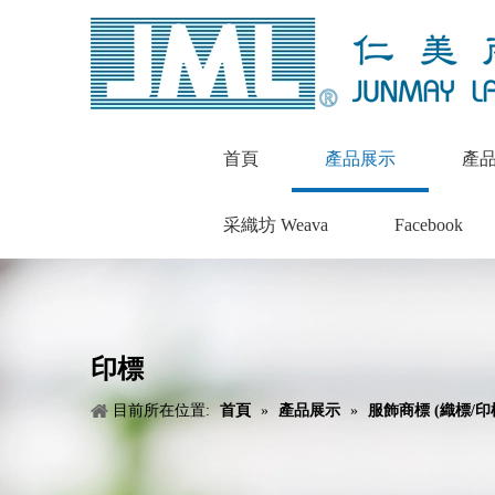
首頁
產品展示
產
采織坊 Weava
Facebook
印標
目前所在位置:
首頁
»
產品展示
»
服飾商標 (織標/印