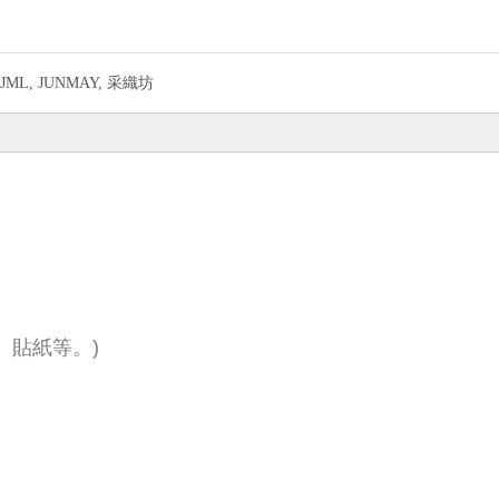
JML, JUNMAY, 采織坊
。
、貼紙等。)