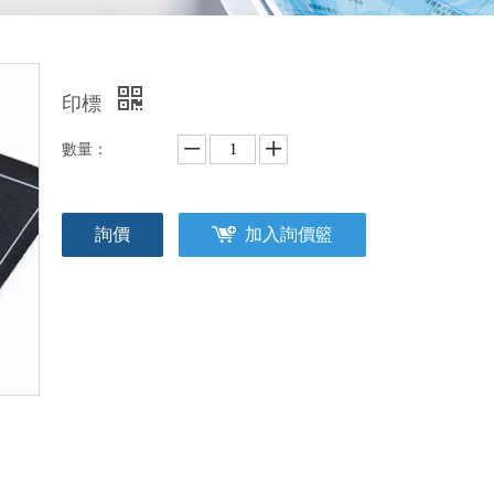
印標
數量：
詢價
加入詢價籃