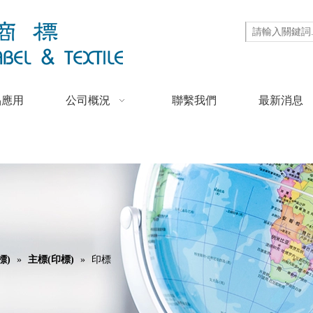
品應用
公司概況
聯繫我們
最新消息
標)
»
主標(印標)
»
印標