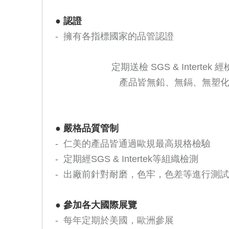
●
認證
- 擁有各指標國家的品管認證
定期送檢 SGS & Intertek 
產品皆無鉛、無鎘、無塑化
●
嚴格品質管制
- 仁美的產品皆通過歐規最高規格檢驗
- 定期經SGS & Intertek等組織檢測
- 出廠前針對耐磨，色牢，色差等進行測
●
參加各大國際展覽
-
每年定期於美國，歐洲參展